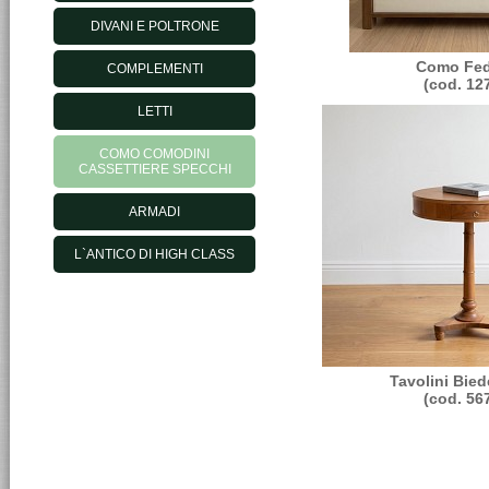
DIVANI E POLTRONE
Como Fed
COMPLEMENTI
(cod. 12
LETTI
COMO COMODINI
CASSETTIERE SPECCHI
ARMADI
L`ANTICO DI HIGH CLASS
Tavolini Bied
(cod. 56