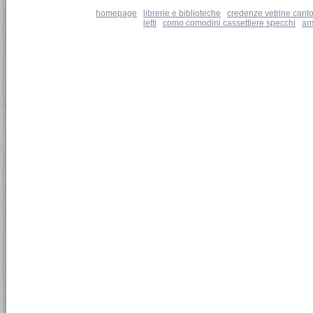
homepage
|
librerie e biblioteche
|
credenze vetrine canto
letti
|
como comodini cassettiere specchi
|
ar
MORELATOOUTLET.IT - © 2011 Morelato Srl - loc. Valmorse