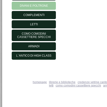
DIVANI E POLTRONE
COMPLEMENTI
LETTI
COMO COMODINI
CASSETTIERE SPECCHI
ARMADI
L`ANTICO DI HIGH CLASS
homepage
|
librerie e biblioteche
|
credenze vetrine canto
letti
|
como comodini cassettiere specchi
|
ar
MORELATOOUTLET.IT - © 2011 Morelato Srl - loc. Valmorse